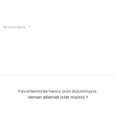
TRONIK
GIYIM
MOBILYA
BAKIM ÜRÜNLERI
Favorilerinizde henüz ürün bulunmuyor.
Hemen eklemek ister misiniz ?