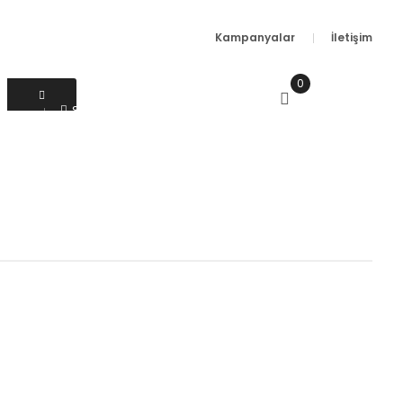
Kampanyalar
İletişim
0
SEPETIM
0.00 TL
Sipariş Sorgulama
Çözüm Merkezi 0 850 665 60 65
Giriş Yap
veya
Üye Ol