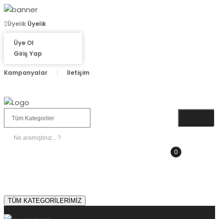
Üyelik
Üyelik
Üye Ol
Giriş Yap
Kampanyalar
İletişim
0
SEPETIM
0.00 TL
TÜM KATEGORİLERİMİZ
Sipariş Sorgulama
Çözüm Merkezi 0 850 665 60 65
TÜM KATEGORİLERİMİZ
Giriş Yap
veya
Üye Ol