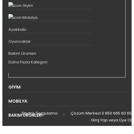
Anakartlar
Giyim
Multimedya Sistemi
Mobilya
YAZICILAR
Ayakkabı
Tonerler
Kartuşlar
Oyuncaklar
TELEFON AKSESUARLARI
Bakım Ürünleri
Kılıflar
Daha Fazla Kategori
Kulaklıklar
GIYIM
MOBILYA
Sipariş Sorgulama
Çözüm Merkezi 0 850 665 60 65
BAKIM ÜRÜNLERI
Giriş Yap
veya
Üye Ol