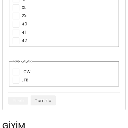
XL
2XL
40
41
42
MARKALAR
LCW
LTB
Temizle
Filtrele
GIYIM