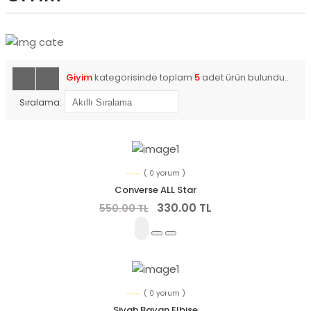
Giyim
kategorisinde toplam
5
adet ürün bulundu..
Sıralama:
( 0 yorum )
Converse ALL Star
330.00 TL
550.00 TL
( 0 yorum )
Siyah Bayan Elbise