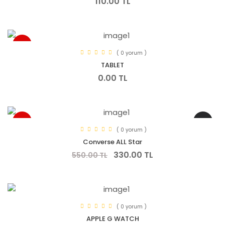
110.00 TL
YENI
( 0 yorum )
TABLET
0.00 TL
YENI
-% 40
( 0 yorum )
Converse ALL Star
330.00 TL
550.00 TL
( 0 yorum )
APPLE G WATCH