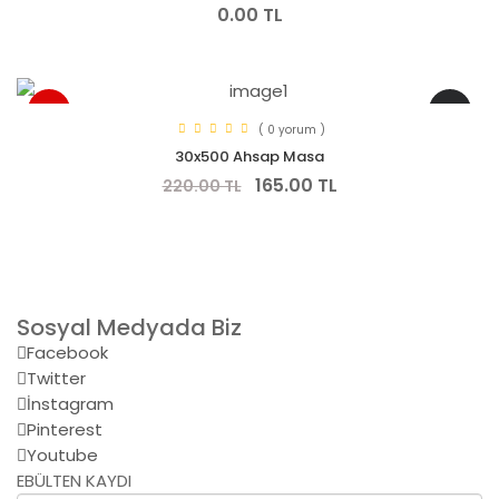
0.00 TL
YENI
-% 25
( 0 yorum )
30x500 Ahsap Masa
165.00 TL
220.00 TL
Sosyal Medyada Biz
Facebook
Twitter
İnstagram
Pinterest
Youtube
EBÜLTEN KAYDI