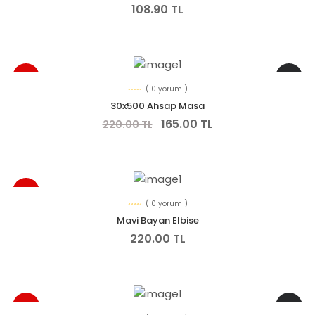
108.90 TL
YENI
-% 25
( 0 yorum )
30x500 Ahsap Masa
165.00 TL
220.00 TL
YENI
( 0 yorum )
Mavi Bayan Elbise
220.00 TL
YENI
-% 40