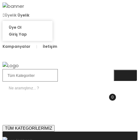
Üyelik
Üyelik
Üye Ol
Giriş Yap
Kampanyalar
İletişim
0
SEPETIM
0.00 TL
TÜM KATEGORİLERİMİZ
Sipariş Sorgulama
Çözüm Merkezi 0 850 665 60 65
TÜM KATEGORİLERİMİZ
Giriş Yap
veya
Üye Ol