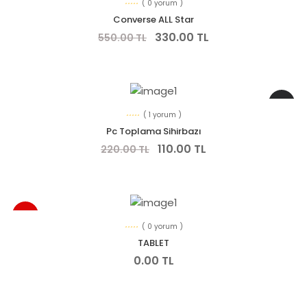
( 0 yorum )
Converse ALL Star
330.00 TL
550.00 TL
-% 50
( 1 yorum )
Pc Toplama Sihirbazı
110.00 TL
220.00 TL
YENI
( 0 yorum )
TABLET
0.00 TL