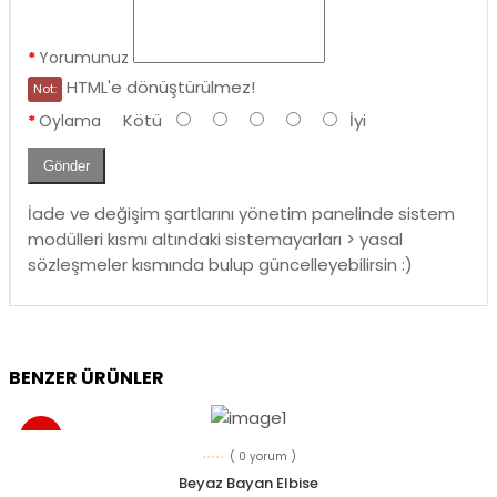
Yorumunuz
HTML'e dönüştürülmez!
Not:
Kötü
İyi
Oylama
Gönder
İade ve değişim şartlarını yönetim panelinde sistem
modülleri kısmı altındaki sistemayarları > yasal
sözleşmeler kısmında bulup güncelleyebilirsin :)
BENZER ÜRÜNLER
YENI
( 0 yorum )
Beyaz Bayan Elbise