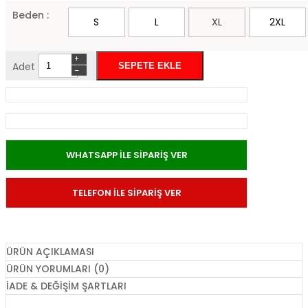
Beden :
S
L
XL
2XL
+
Adet
−
WHATSAPP İLE SİPARİŞ VER
TELEFON İLE SİPARİŞ VER
ÜRÜN AÇIKLAMASI
ÜRÜN YORUMLARI (0)
İADE & DEĞIŞIM ŞARTLARI