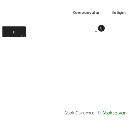
Kampanyalar
İletişim
0
SEPETIM
0.00 TL
Sipariş Sorgulama
Çözüm Merkezi 0 850 665 60 65
Giriş Yap
veya
Üye Ol
Stok Durumu:
Stokta var