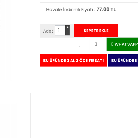
Havale İndirimli Fiyatı :
77.00 TL
+
Adet
−
WHATSAPP İ
BU ÜRÜNDE 3 AL 2 ÖDE FIRSATI
BU ÜRÜNDE 