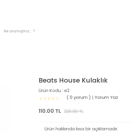
TRONIK
GIYIM
MOBILYA
BAKIM ÜRÜNLERI
Beats House Kulaklık
Ürün Kodu : e2
( 0 yorum )
|
Yorum Yaz
110.00 TL
220.00 TL
Ürün hakkında kısa bir açıklamadır.