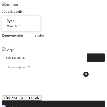
Üyelik
Üyelik
Üye Ol
Giriş Yap
Kampanyalar
İletişim
0
SEPETIM
0.00 TL
TÜM KATEGORİLERİMİZ
Sipariş Sorgulama
Çözüm Merkezi 0 850 665 60 65
TÜM KATEGORİLERİMİZ
Giriş Yap
veya
Üye Ol