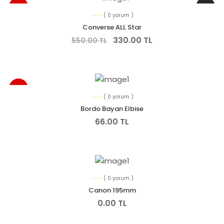
YENI
-% 40
( 0 yorum )
Converse ALL Star
330.00 TL
550.00 TL
YENI
( 0 yorum )
Bordo Bayan Elbise
66.00 TL
( 0 yorum )
Canon 195mm
0.00 TL